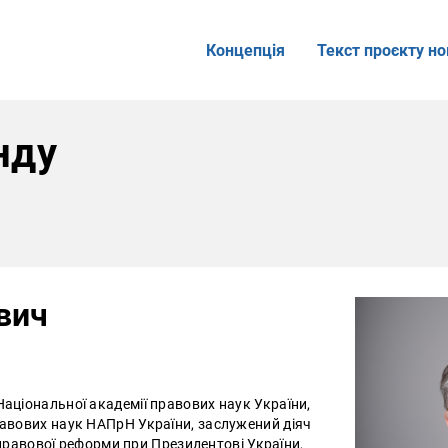
Концепція
Текст проєкту но
нду
вич
аціональної академії правових наук України,
равових наук НАПрН України, заслужений діяч
ь правової реформи при Президентові України,