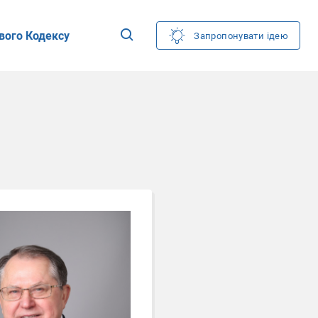
вого Кодексу
Запропонувати ідею