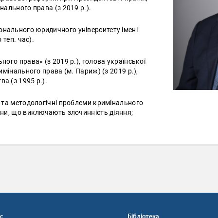
нального права (з 2019 р.).
нального юридичного університету імені
 теп. час).
ного права» (з 2019 р.), голова української
имінального права (м. Париж) (з 2019 р.),
а (з 1995 р.).
і та методологічні проблеми кримінального
ини, що виключають злочинність діяння;
с
Бібліотека