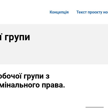
Концепція
Текст проєкту но
ї групи
бочої групи з
мінального права.