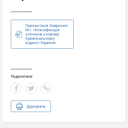
Презентація Хавронюк
М.І. «Класифікація
злочинів у новому
Кримінальному
кодексі України»
Поділитися:
Друкувати